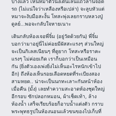
บ้างแล้ว เห็นหมาตัวนึงเดินเล่นแถวลานจอด
รถ (ไม่แน่ใจว่าเหลืองหรือเปล่า) จะลูบหัวแต่
หมาจะงับมือสะงั้น โทสะพุ่งเลยกราบหลวงปู่
ดูลย์…พอจะกลับใจหายเนาะ
เดินกลับห้องเจอพี่จิ๋ม (อยู่วัดด้วยกัน) พี่จิ๋ม
บอกว่ามาอยู่นี่ไม่ค่อยมีผัสสะแรงๆ ส่วนใหญ่
จะเป็นกิเลสเนียนๆ ที่ดูยาก โทสะหรือราคะ
แรงๆ ไม่ค่อยเกิด เราก็บอกว่าเป็นเหมือน
กัน (ยิ่งตัวเองเพ่งยิ่งไม่เห็นอะไรหนักเข้าไป
อีก) ถึงห้องเห็นรอยเลือดหยดที่ระเบียงสอง
สามหยด.. น่าจะเป็นนกทะเลาะกันหน้าห้อง
เมื่อคืน (มั้ง) เลยทำความสะอาดห้องชุดใหญ่
อีกรอบ ซักปลอกหมอน, ผ้าเช็ดเท้า, ล้าง
ห้องน้ำ เสร็จเรียบร้อยก็อาบน้ำแต่งตัว กราบ
พระพุทธรูปในห้องนอนแล้วขนของไปเก็บที่