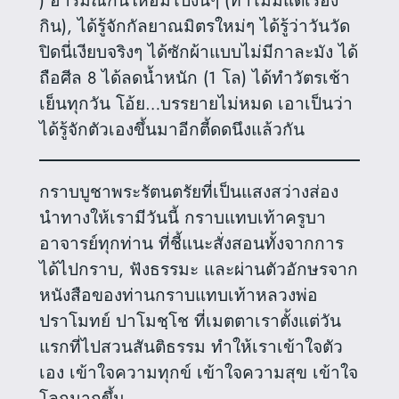
) อารมณ์กินให้อิ่มไปงั้นๆ (ทำไมมีแต่เรื่อง
กิน
), ได้รู้จักกัลยาณมิตรใหม่ๆ ได้รู้ว่าวันวัด
ปิดนี่เงียบจริงๆ ได้ซักผ้าแบบไม่มีกาละมัง ได้
ถือศีล 8 ได้ลดน้ำหนัก (1 โล) ได้ทำวัตรเช้า
เย็นทุกวัน โอ้ย…บรรยายไม่หมด เอาเป็นว่า
ได้รู้จักตัวเองขึ้นมาอีกตี้ดดนึงแล้วกัน
กราบบูชาพระรัตนตรัยที่เป็นแสงสว่างส่อง
นำทางให้เรามีวันนี้ กราบแทบเท้าครูบา
อาจารย์ทุกท่าน ที่ชี้แนะสั่งสอนทั้งจากการ
ได้ไปกราบ, ฟังธรรมะ และผ่านตัวอักษรจาก
หนังสือของท่านกราบแทบเท้าหลวงพ่อ
ปราโมทย์ ปาโมชฺโช ที่เมตตาเราตั้งแต่วัน
แรกที่ไปสวนสันติธรรม ทำให้เราเข้าใจตัว
เอง เข้าใจความทุกข์ เข้าใจความสุข เข้าใจ
โลกมากขึ้น