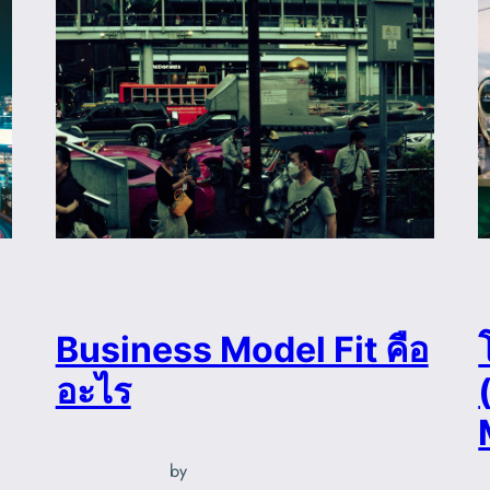
Business Model Fit คือ
อะไร
by