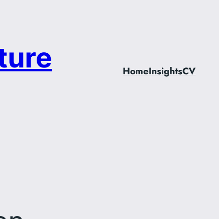
ture
Home
Insights
CV