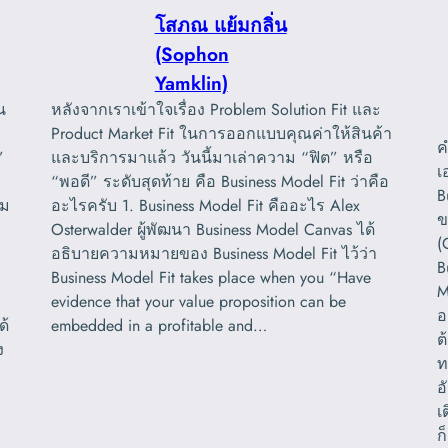
โสภณ แย้มกลิ่น
(Sophon
Yamklin)
น
หลังจากเราเข้าใจเรื่อง Problem Solution Fit และ
Product Market Fit ในการออกแบบคุณค่าให้สินค้า
ค
”
และบริการมาแล้ว วันนี้มาเล่าความ “ฟิต” หรือ
เ
“พอดี” ระดับสุดท้าย คือ Business Model Fit ว่าคือ
B
าม
อะไรครับ 1. Business Model Fit คืออะไร Alex
ข
Osterwalder ผู้พัฒนา Business Model Canvas ได้
(
อธิบายความหมายของ Business Model Fit ไว้ว่า
B
Business Model Fit takes place when you “Have
M
evidence that your value proposition can be
อ
ด้
embedded in a profitable and…
ต
ง
ท
อ
เ
ก