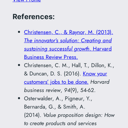
References:
Christensen, C., & Raynor, M. (2013).
The innovator’s solution: Creating and
sustaining successful growth
. Harvard
Business Review Press.
Christensen, C. M., Hall, T., Dillon, K.,
& Duncan, D. S. (2016).
Know your
customers’ jobs to be done.
Harvard
business review
,
94
(9), 54-62.
Osterwalder, A., Pigneur, Y.,
Bernarda, G., & Smith, A.
(2014).
Value proposition design: How
to create products and services