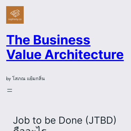
Skip
to
content
The Business
Value Architecture
by โสภณ แย้มกลิ่น
Job to be Done (JTBD)