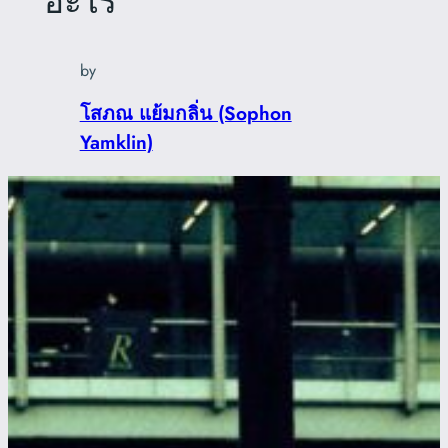
อะไร
by
โสภณ แย้มกลิ่น (Sophon
Yamklin)